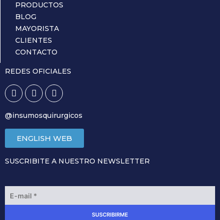
PRODUCTOS
BLOG
MAYORISTA
CLIENTES
CONTACTO
REDES OFICIALES
@insumosquirurgicos
ENGLISH WEB
SUSCRIBITE A NUESTRO NEWSLETTER
E
m
a
SUSCRIBIRME